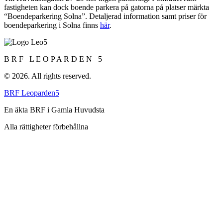
fastigheten kan dock boende parkera på gatorna på platser märkta
“Boendeparkering Solna”. Detaljerad information samt priser för
boendeparkering i Solna finns
här
.
B R F L E O P A R D E N 5
© 2026. All rights reserved.
BRF Leoparden5
En äkta BRF i Gamla Huvudsta
Alla rättigheter förbehållna